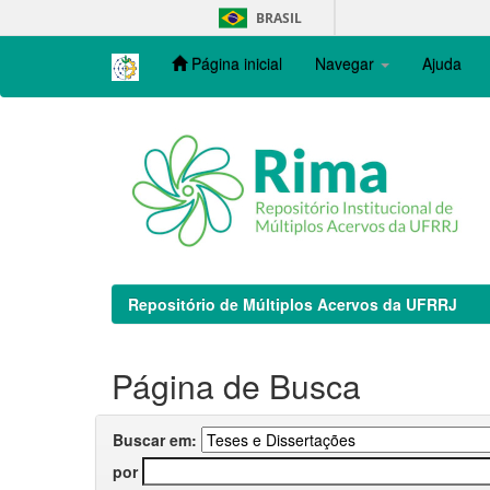
Skip
BRASIL
navigation
Página inicial
Navegar
Ajuda
Repositório de Múltiplos Acervos da UFRRJ
Página de Busca
Buscar em:
por