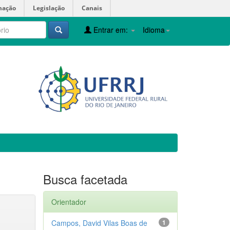
mação
Legislação
Canais
Entrar em:
Idioma
Busca facetada
Orientador
Campos, David Vilas Boas de
1