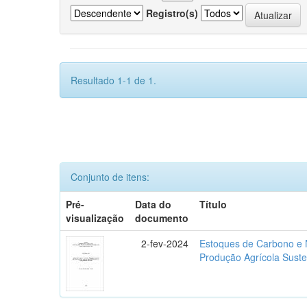
Registro(s)
Resultado 1-1 de 1.
Conjunto de itens:
Pré-
Data do
Título
visualização
documento
2-fev-2024
Estoques de Carbono e N
Produção Agrícola Suste