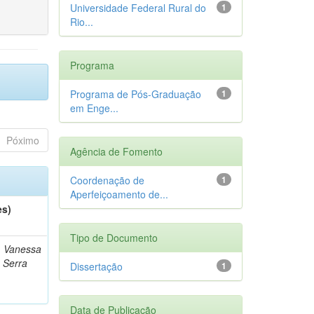
Universidade Federal Rural do
1
Rio...
Programa
Programa de Pós-Graduação
1
em Enge...
Póximo
Agência de Fomento
Coordenação de
1
Aperfeiçoamento de...
es)
Tipo de Documento
, Vanessa
e Serra
Dissertação
1
Data de Publicação