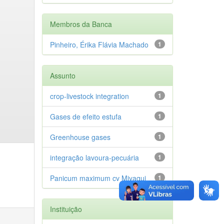
Membros da Banca
Pinheiro, Érika Flávia Machado
1
Assunto
crop-livestock integration
1
Gases de efeito estufa
1
Greenhouse gases
1
integração lavoura-pecuária
1
Panicum maximum cv Miyagui
1
Instituição