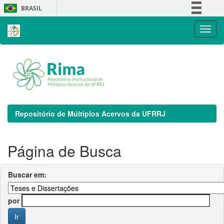
Skip
BRASIL
navigation
Simplifique!
Comunica BR
Participe
Acesso à informação
Legislação
Canais
Repositório de Múltiplos Acervos da UFRRJ
Página de Busca
Buscar em:
por