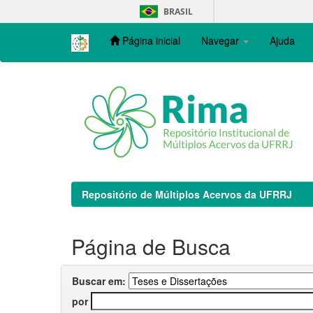
Skip
BRASIL
navigation
Página inicial
Navegar
Ajuda
Repositório de Múltiplos Acervos da UFRRJ
Página de Busca
Buscar em:
por