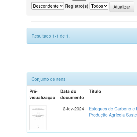
Registro(s)
Resultado 1-1 de 1.
Conjunto de itens:
Pré-
Data do
Título
visualização
documento
2-fev-2024
Estoques de Carbono e N
Produção Agrícola Suste