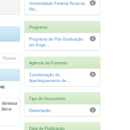
Universidade Federal Rural do
1
Rio...
Programa
Programa de Pós-Graduação
1
em Enge...
Póximo
Agência de Fomento
Coordenação de
1
Aperfeiçoamento de...
es)
Tipo de Documento
, Vanessa
e Serra
Dissertação
1
Data de Publicação