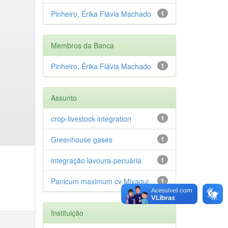
Pinheiro, Érika Flávia Machado
1
Membros da Banca
Pinheiro, Érika Flávia Machado
1
Assunto
crop-livestock integration
1
Greenhouse gases
1
integração lavoura-pecuária
1
Panicum maximum cv Miyagui
1
Instituição