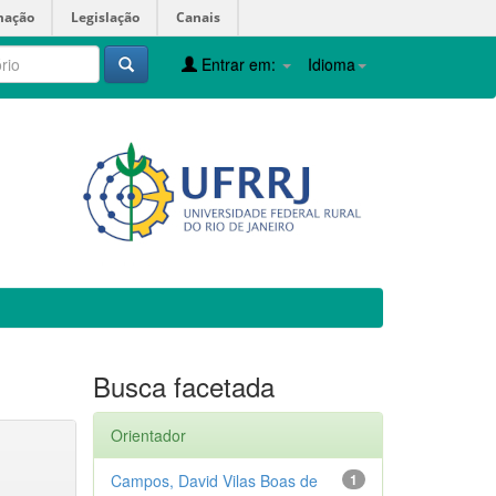
mação
Legislação
Canais
Entrar em:
Idioma
Busca facetada
Orientador
Campos, David Vilas Boas de
1