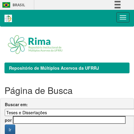
Skip
BRASIL
navigation
Simplifique!
Comunica BR
Participe
Acesso à informação
Legislação
Canais
Repositório de Múltiplos Acervos da UFRRJ
Página de Busca
Buscar em:
por