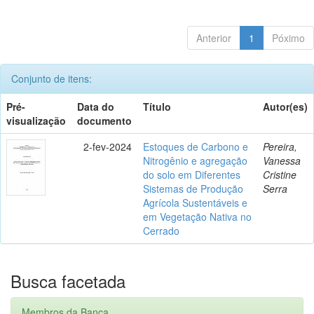
Anterior
1
Póximo
Conjunto de itens:
Pré-
Data do
Título
Autor(es)
visualização
documento
2-fev-2024
Estoques de Carbono e
Pereira,
Nitrogênio e agregação
Vanessa
do solo em Diferentes
Cristine
Sistemas de Produção
Serra
Agrícola Sustentáveis e
em Vegetação Nativa no
Cerrado
Busca facetada
Membros da Banca