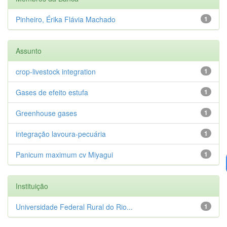
Pinheiro, Érika Flávia Machado
1
Assunto
crop-livestock integration
1
Gases de efeito estufa
1
Greenhouse gases
1
integração lavoura-pecuária
1
Panicum maximum cv Miyagui
1
Instituição
Universidade Federal Rural do Rio...
1