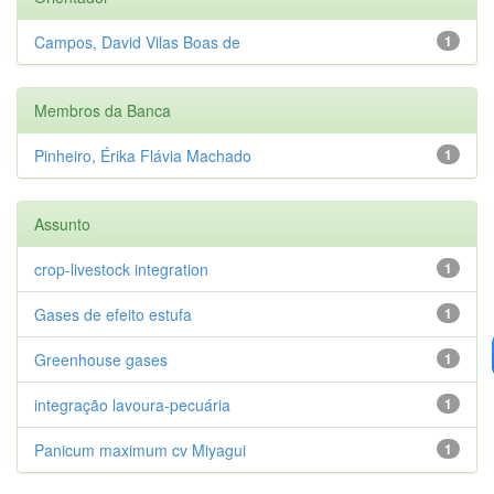
Campos, David Vilas Boas de
1
Membros da Banca
Pinheiro, Érika Flávia Machado
1
Assunto
crop-livestock integration
1
Gases de efeito estufa
1
Greenhouse gases
1
integração lavoura-pecuária
1
Panicum maximum cv Miyagui
1