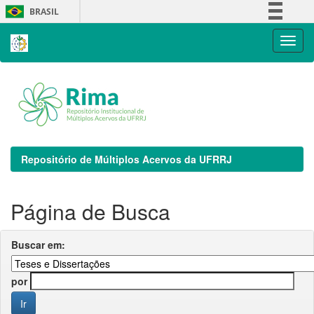
Skip
BRASIL
navigation
Simplifique!
Comunica BR
Participe
Acesso à informação
Legislação
Canais
Repositório de Múltiplos Acervos da UFRRJ
Página de Busca
Buscar em:
por