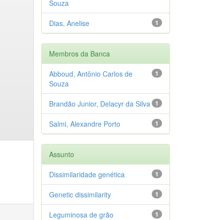
Souza
Dias, Anelise
1
Membros da Banca
Abboud, Antônio Carlos de
1
Souza
Brandão Junior, Delacyr da Silva
1
Salmi, Alexandre Porto
1
Assunto
Dissimilaridade genética
1
Genetic dissimilarity
1
Leguminosa de grão
1