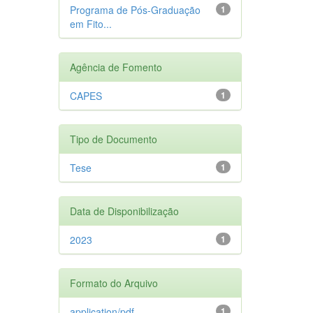
Programa de Pós-Graduação
1
em Fito...
Agência de Fomento
CAPES
1
Tipo de Documento
Tese
1
Data de Disponibilização
2023
1
Formato do Arquivo
application/pdf
1