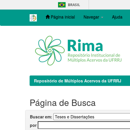
Skip
BRASIL
navigation
Página inicial
Navegar
Ajuda
Repositório de Múltiplos Acervos da UFRRJ
Página de Busca
Buscar em:
por