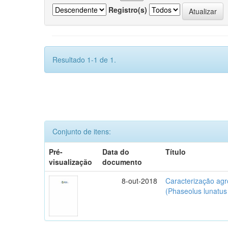
Registro(s)
Resultado 1-1 de 1.
Conjunto de itens:
Pré-
Data do
Título
visualização
documento
8-out-2018
Caracterização agr
(Phaseolus lunatus 