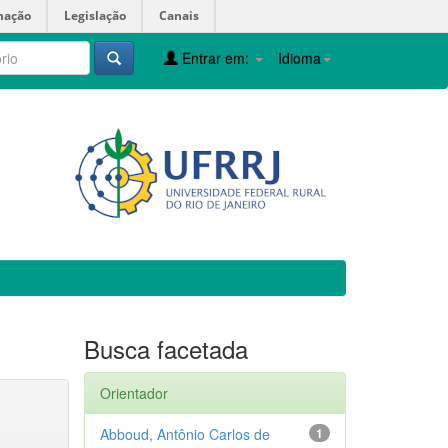
mação
Legislação
Canais
Entrar em:
Idioma
Busca facetada
Orientador
Abboud, Antônio Carlos de
1