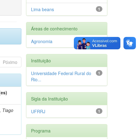
Lima beans
1
Áreas de conhecimento
Agronomia
1
Instituição
Póximo
Universidade Federal Rural do
1
Rio...
(es)
Sigla da Instituição
, Tiago
UFRRJ
1
Programa