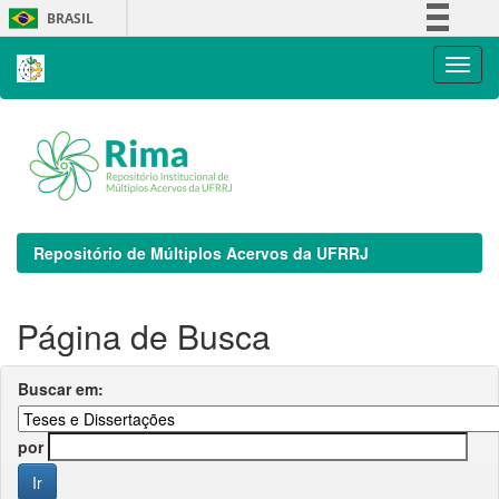
Skip
BRASIL
navigation
Simplifique!
Comunica BR
Participe
Acesso à informação
Legislação
Canais
Repositório de Múltiplos Acervos da UFRRJ
Página de Busca
Buscar em:
por