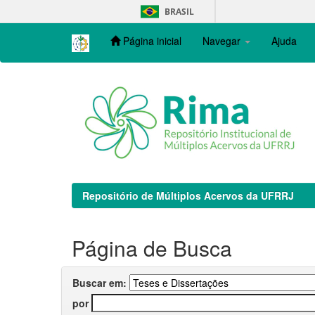
Skip
BRASIL
navigation
Página inicial
Navegar
Ajuda
Repositório de Múltiplos Acervos da UFRRJ
Página de Busca
Buscar em:
por