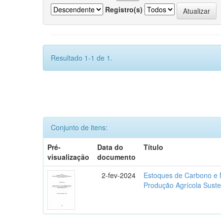
Registro(s)
Resultado 1-1 de 1.
Conjunto de itens:
Pré-
Data do
Título
visualização
documento
2-fev-2024
Estoques de Carbono e N
Produção Agrícola Suste