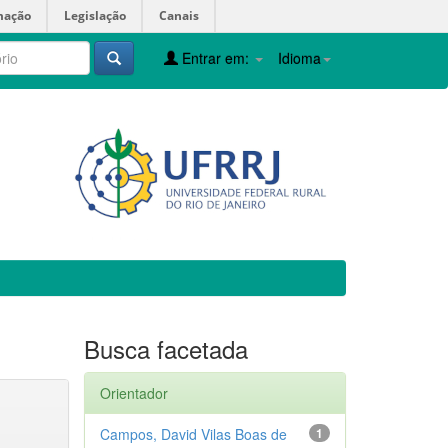
mação
Legislação
Canais
Entrar em:
Idioma
Busca facetada
Orientador
Campos, David Vilas Boas de
1