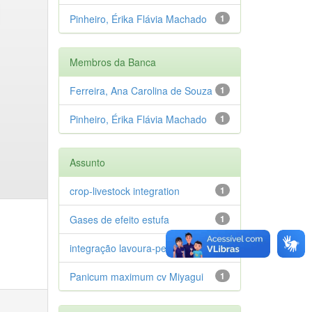
Pinheiro, Érika Flávia Machado
1
Membros da Banca
Ferreira, Ana Carolina de Souza
1
Pinheiro, Érika Flávia Machado
1
Assunto
crop-livestock integration
1
Gases de efeito estufa
1
integração lavoura-pecuária
1
Panicum maximum cv Miyagui
1