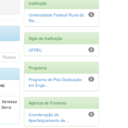
Instituição
Universidade Federal Rural do
1
Rio...
Sigla da Instituição
UFRRJ
1
Póximo
Programa
Programa de Pós-Graduação
1
es)
em Enge...
, Vanessa
Agência de Fomento
e Serra
Coordenação de
1
Aperfeiçoamento de...