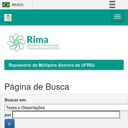
Skip
BRASIL
navigation
Simplifique!
Comunica BR
Participe
Acesso à informação
Legislação
Canais
Repositório de Múltiplos Acervos da UFRRJ
Página de Busca
Buscar em:
por