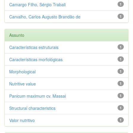
Camargo Filho, Sérgio Trabali
1
Carvalho, Carlos Augusto Brandão de
1
Assunto
Características estruturais
1
Características morfológicas
1
Morphological
1
Nutritive value
1
Panicum maximum cv. Massai
1
Structural characteristics
1
Valor nutritivo
1