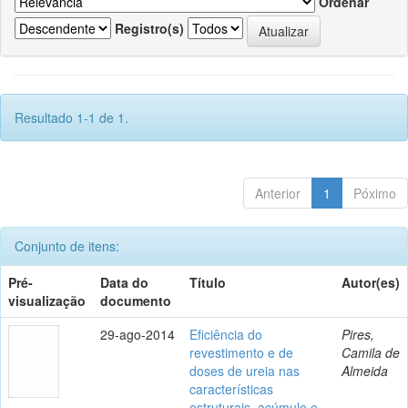
Ordenar
Registro(s)
Resultado 1-1 de 1.
Anterior
1
Póximo
Conjunto de itens:
Pré-
Data do
Título
Autor(es)
visualização
documento
29-ago-2014
Eficiência do
Pires,
revestimento e de
Camila de
doses de ureia nas
Almeida
características
estruturais, acúmulo e