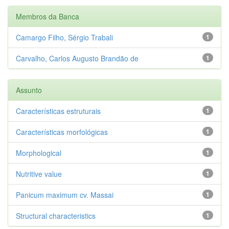
Membros da Banca
Camargo Filho, Sérgio Trabali
1
Carvalho, Carlos Augusto Brandão de
1
Assunto
Características estruturais
1
Características morfológicas
1
Morphological
1
Nutritive value
1
Panicum maximum cv. Massai
1
Structural characteristics
1