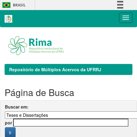
Skip
BRASIL
navigation
Simplifique!
Comunica BR
Participe
Acesso à informação
Legislação
Canais
Repositório de Múltiplos Acervos da UFRRJ
Página de Busca
Buscar em:
por