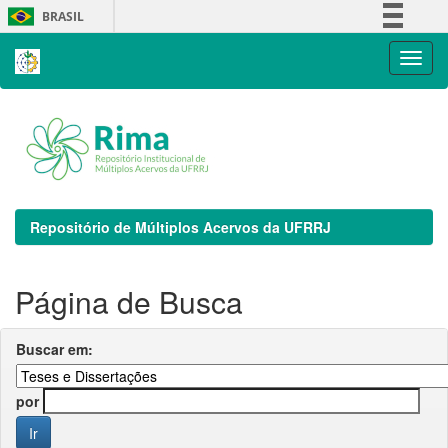
Skip
BRASIL
navigation
Simplifique!
Comunica BR
Participe
Acesso à informação
Legislação
Canais
Repositório de Múltiplos Acervos da UFRRJ
Página de Busca
Buscar em:
por