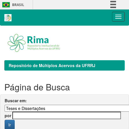
Skip
BRASIL
navigation
Simplifique!
Comunica BR
Participe
Acesso à informação
Legislação
Canais
Repositório de Múltiplos Acervos da UFRRJ
Página de Busca
Buscar em:
por