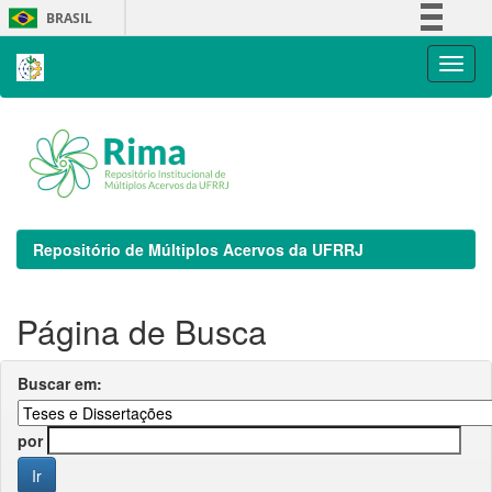
Skip
BRASIL
navigation
Simplifique!
Comunica BR
Participe
Acesso à informação
Legislação
Canais
Repositório de Múltiplos Acervos da UFRRJ
Página de Busca
Buscar em:
por