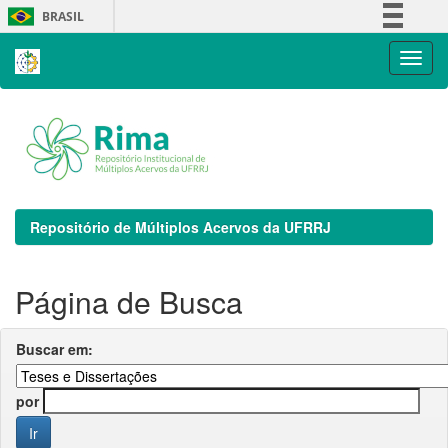
Skip
BRASIL
navigation
Simplifique!
Comunica BR
Participe
Acesso à informação
Legislação
Canais
Repositório de Múltiplos Acervos da UFRRJ
Página de Busca
Buscar em:
por