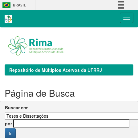
Skip
BRASIL
navigation
Simplifique!
Comunica BR
Participe
Acesso à informação
Legislação
Canais
Repositório de Múltiplos Acervos da UFRRJ
Página de Busca
Buscar em:
por