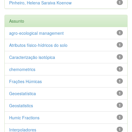
Pinheiro, Helena Saraiva Koenow
1
Assunto
agro-ecological management
1
Atributos físico-hídricos do solo
1
Caracterização isotópica
1
chemometrics
1
Frações Húmicas
1
Geoestatística
1
Geostatistics
1
Humic Fractions
1
Interpoladores
1