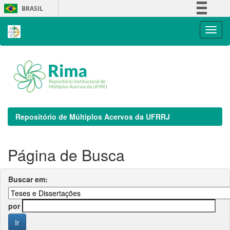
Skip
BRASIL
navigation
Simplifique!
Comunica BR
Participe
Acesso à informação
Legislação
Canais
Repositório de Múltiplos Acervos da UFRRJ
Página de Busca
Buscar em:
por