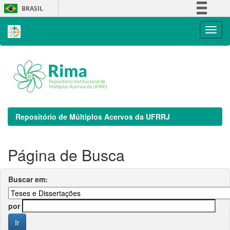
Skip
BRASIL
navigation
Simplifique!
Comunica BR
Participe
Acesso à informação
Legislação
Canais
Repositório de Múltiplos Acervos da UFRRJ
Página de Busca
Buscar em:
por