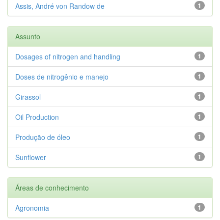
Assis, André von Randow de
1
Assunto
Dosages of nitrogen and handling
1
Doses de nitrogênio e manejo
1
Girassol
1
Oil Production
1
Produção de óleo
1
Sunflower
1
Áreas de conhecimento
Agronomia
1