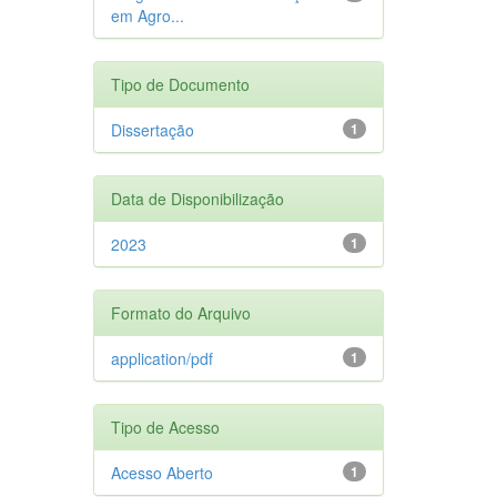
em Agro...
Tipo de Documento
Dissertação
1
Data de Disponibilização
2023
1
Formato do Arquivo
application/pdf
1
Tipo de Acesso
Acesso Aberto
1