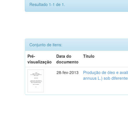
Resultado 1-1 de 1.
Conjunto de itens:
Pré-
Data do
Título
visualização
documento
28-fev-2013
Produção de óleo e aval
annuus L.) sob diferente