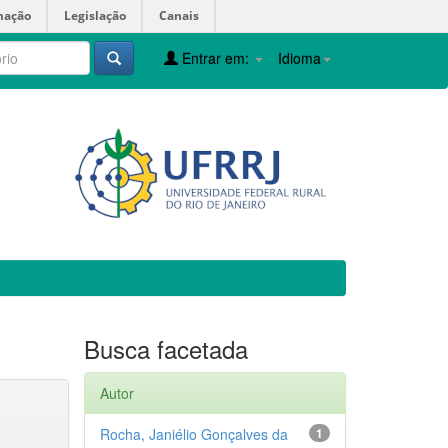
mação
Legislação
Canais
Entrar em:
Idioma
Busca facetada
Autor
Rocha, Janiélio Gonçalves da
1