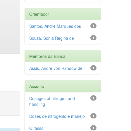
Orientador
Santos, Andre Marques dos
1
Souza, Sonia Regina de
1
Membros da Banca
Assis, André von Randow de
1
Assunto
Dosages of nitrogen and
1
handling
Doses de nitrogênio e manejo
1
Girassol
1