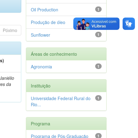
Oil Production
1
Produção de óleo
1
Póximo
Sunflower
1
Áreas de conhecimento
s)
Agronomia
1
Janiélio
es da
Instituição
Universidade Federal Rural do
1
Rio...
Programa
Programa de Pós-Graduação
1