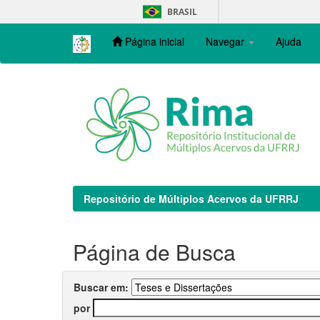
Skip
BRASIL
navigation
Página inicial
Navegar
Ajuda
Repositório de Múltiplos Acervos da UFRRJ
Página de Busca
Buscar em:
por