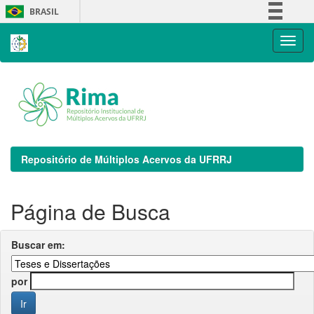
Skip
BRASIL
navigation
Simplifique!
Comunica BR
Participe
Acesso à informação
Legislação
Canais
Repositório de Múltiplos Acervos da UFRRJ
Página de Busca
Buscar em:
por