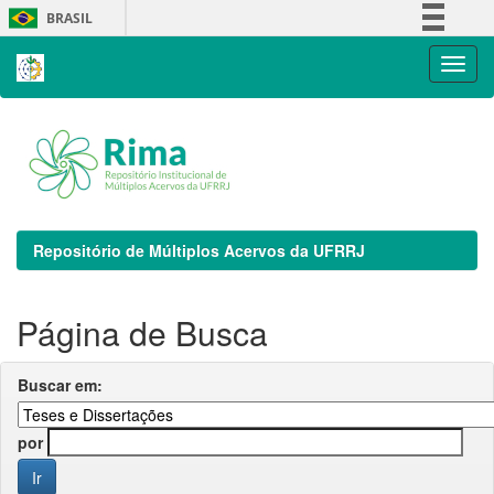
Skip
BRASIL
navigation
Simplifique!
Comunica BR
Participe
Acesso à informação
Legislação
Canais
Repositório de Múltiplos Acervos da UFRRJ
Página de Busca
Buscar em:
por