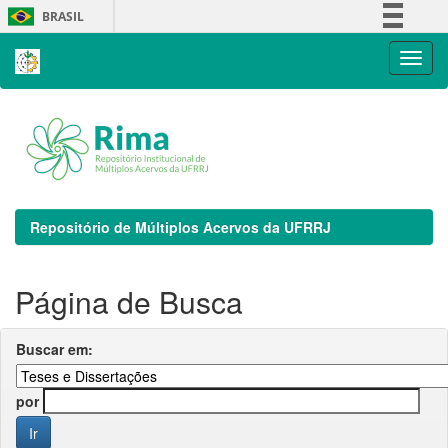
Skip
BRASIL
navigation
Simplifique!
Comunica BR
Participe
Acesso à informação
Legislação
Canais
Repositório de Múltiplos Acervos da UFRRJ
Página de Busca
Buscar em:
por