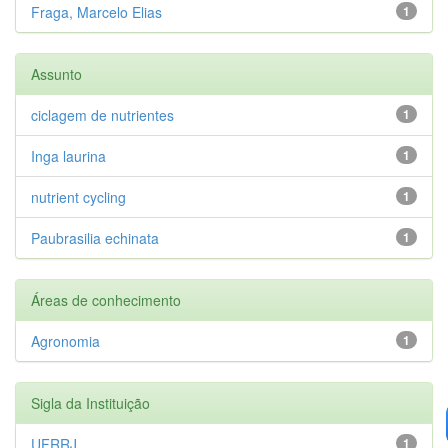
Fraga, Marcelo Elias
1
Assunto
ciclagem de nutrientes
1
Inga laurina
1
nutrient cycling
1
Paubrasilia echinata
1
Áreas de conhecimento
Agronomia
1
Sigla da Instituição
UFRRJ
1