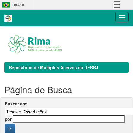
Skip
BRASIL
navigation
Simplifique!
Comunica BR
Participe
Acesso à informação
Legislação
Canais
Repositório de Múltiplos Acervos da UFRRJ
Página de Busca
Buscar em:
por