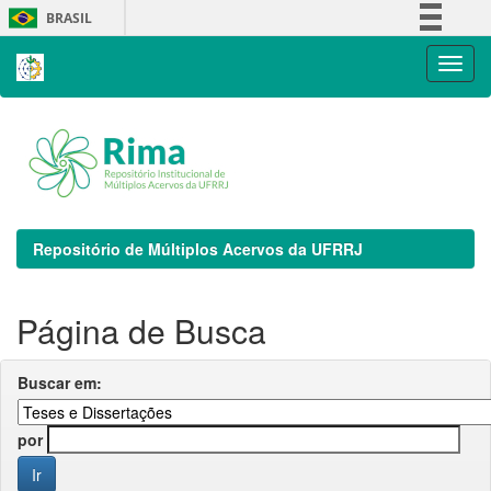
Skip
BRASIL
navigation
Simplifique!
Comunica BR
Participe
Acesso à informação
Legislação
Canais
Repositório de Múltiplos Acervos da UFRRJ
Página de Busca
Buscar em:
por