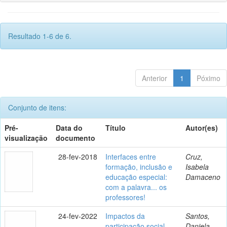
Resultado 1-6 de 6.
Anterior
1
Póximo
Conjunto de itens:
Pré-
Data do
Título
Autor(es)
visualização
documento
28-fev-2018
Interfaces entre
Cruz,
formação, inclusão e
Isabela
educação especial:
Damaceno
com a palavra... os
professores!
24-fev-2022
Impactos da
Santos,
participação social
Daniela