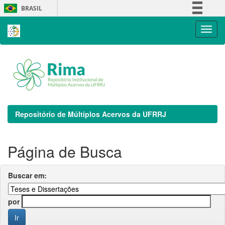
Skip
BRASIL
navigation
Simplifique!
Comunica BR
Participe
Acesso à informação
Legislação
Canais
Repositório de Múltiplos Acervos da UFRRJ
Página de Busca
Buscar em:
por