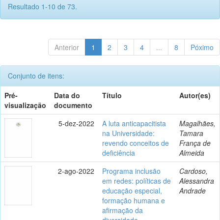
Resultado 1-10 de 73.
Anterior
1
2
3
4
...
8
Póximo
Conjunto de itens:
Pré-
Data do
Título
Autor(es)
visualização
documento
5-dez-2022
A luta anticapacitista
Magalhães,
na Universidade:
Tamara
revendo conceitos de
França de
deficiência
Almeida
2-ago-2022
Programa inclusão
Cardoso,
em redes: políticas de
Alessandra
educação especial,
Andrade
formação humana e
afirmação da
diversidade