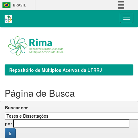
Skip
BRASIL
navigation
Simplifique!
Comunica BR
Participe
Acesso à informação
Legislação
Canais
Repositório de Múltiplos Acervos da UFRRJ
Página de Busca
Buscar em:
por