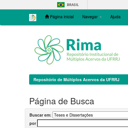
Skip
BRASIL
navigation
Página inicial
Navegar
Ajuda
Repositório de Múltiplos Acervos da UFRRJ
Página de Busca
Buscar em:
por