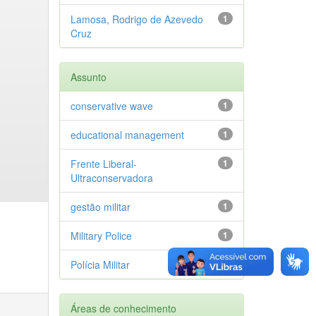
Lamosa, Rodrigo de Azevedo
1
Cruz
Assunto
conservative wave
1
educational management
1
Frente Liberal-
1
Ultraconservadora
gestão militar
1
Military Police
1
Polícia Militar
1
Áreas de conhecimento