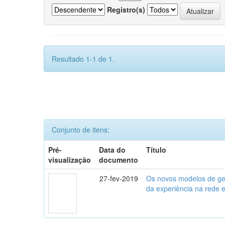
Registro(s)
Resultado 1-1 de 1.
Conjunto de itens:
Pré-
Data do
Título
visualização
documento
27-fev-2019
Os novos modelos de gest
da experiência na rede 