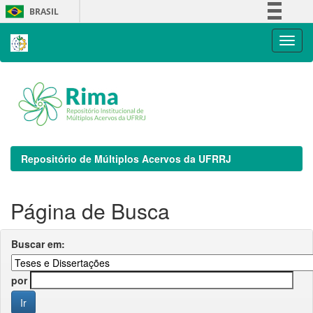
Skip
BRASIL
navigation
Simplifique!
Comunica BR
Participe
Acesso à informação
Legislação
Canais
Repositório de Múltiplos Acervos da UFRRJ
Página de Busca
Buscar em:
por