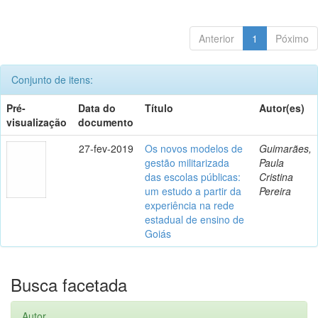
Anterior
1
Póximo
Conjunto de itens:
Pré-
Data do
Título
Autor(es)
visualização
documento
27-fev-2019
Os novos modelos de
Guimarães,
gestão militarizada
Paula
das escolas públicas:
Cristina
um estudo a partir da
Pereira
experiência na rede
estadual de ensino de
Goiás
Busca facetada
Autor