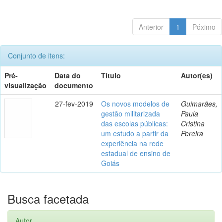
Anterior
1
Póximo
Conjunto de itens:
Pré-
Data do
Título
Autor(es)
visualização
documento
27-fev-2019
Os novos modelos de
Guimarães,
gestão militarizada
Paula
das escolas públicas:
Cristina
um estudo a partir da
Pereira
experiência na rede
estadual de ensino de
Goiás
Busca facetada
Autor