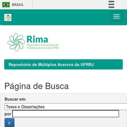
Skip
BRASIL
navigation
Simplifique!
Comunica BR
Participe
Acesso à informação
Legislação
Canais
Repositório de Múltiplos Acervos da UFRRJ
Página de Busca
Buscar em:
por