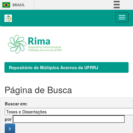
Skip
BRASIL
navigation
Simplifique!
Comunica BR
Participe
Acesso à informação
Legislação
Canais
Repositório de Múltiplos Acervos da UFRRJ
Página de Busca
Buscar em:
por