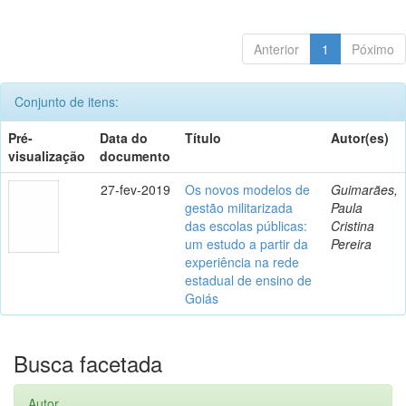
Anterior
1
Póximo
Conjunto de itens:
Pré-
Data do
Título
Autor(es)
visualização
documento
27-fev-2019
Os novos modelos de
Guimarães,
gestão militarizada
Paula
das escolas públicas:
Cristina
um estudo a partir da
Pereira
experiência na rede
estadual de ensino de
Goiás
Busca facetada
Autor