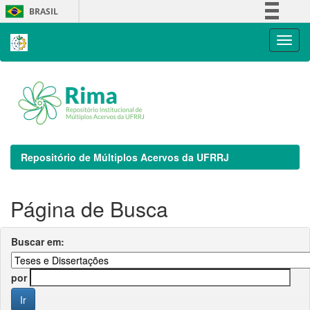
Skip
BRASIL
navigation
Simplifique!
Comunica BR
Participe
Acesso à informação
Legislação
Canais
Repositório de Múltiplos Acervos da UFRRJ
Página de Busca
Buscar em:
por