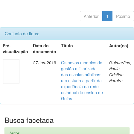
Anterior
1
Póximo
Conjunto de itens:
Pré-
Data do
Título
Autor(es)
visualização
documento
27-fev-2019
Os novos modelos de
Guimarães,
gestão militarizada
Paula
das escolas públicas:
Cristina
um estudo a partir da
Pereira
experiência na rede
estadual de ensino de
Goiás
Busca facetada
Autor