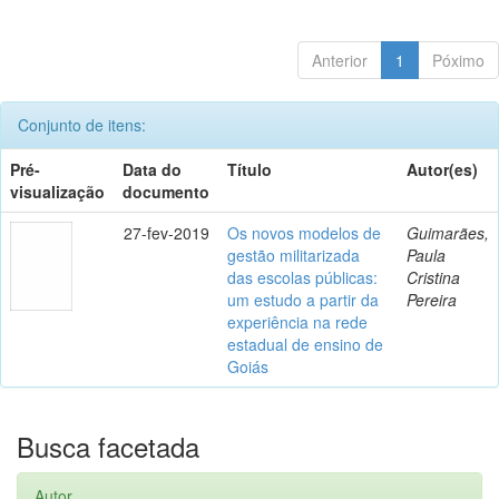
Anterior
1
Póximo
Conjunto de itens:
Pré-
Data do
Título
Autor(es)
visualização
documento
27-fev-2019
Os novos modelos de
Guimarães,
gestão militarizada
Paula
das escolas públicas:
Cristina
um estudo a partir da
Pereira
experiência na rede
estadual de ensino de
Goiás
Busca facetada
Autor