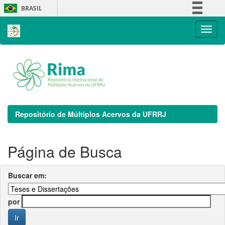
Skip
BRASIL
navigation
Simplifique!
Comunica BR
Participe
Acesso à informação
Legislação
Canais
Repositório de Múltiplos Acervos da UFRRJ
Página de Busca
Buscar em:
por