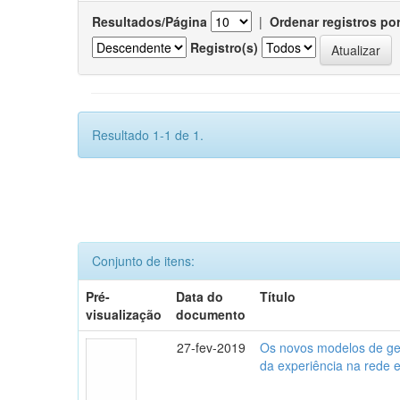
Resultados/Página
|
Ordenar registros po
Registro(s)
Resultado 1-1 de 1.
Conjunto de itens:
Pré-
Data do
Título
visualização
documento
27-fev-2019
Os novos modelos de gest
da experiência na rede 