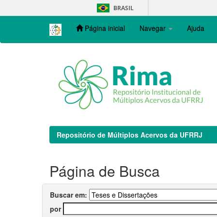
Skip
BRASIL
navigation
Página inicial
Navegar
Ajuda
Repositório de Múltiplos Acervos da UFRRJ
Página de Busca
Buscar em:
por