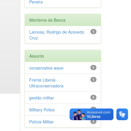
Pereira
Membros da Banca
Lamosa, Rodrigo de Azevedo
1
Cruz
Assunto
conservative wave
1
Frente Liberal-
1
Ultraconservadora
gestão militar
1
Military Police
1
Polícia Militar
1