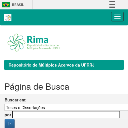
Skip
BRASIL
navigation
Simplifique!
Comunica BR
Participe
Acesso à informação
Legislação
Canais
Repositório de Múltiplos Acervos da UFRRJ
Página de Busca
Buscar em:
por