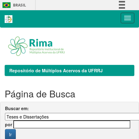
Skip
BRASIL
navigation
Simplifique!
Comunica BR
Participe
Acesso à informação
Legislação
Canais
Repositório de Múltiplos Acervos da UFRRJ
Página de Busca
Buscar em:
por