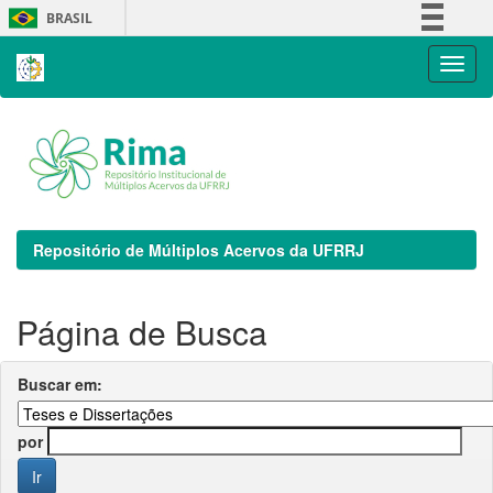
Skip
BRASIL
navigation
Simplifique!
Comunica BR
Participe
Acesso à informação
Legislação
Canais
Repositório de Múltiplos Acervos da UFRRJ
Página de Busca
Buscar em:
por