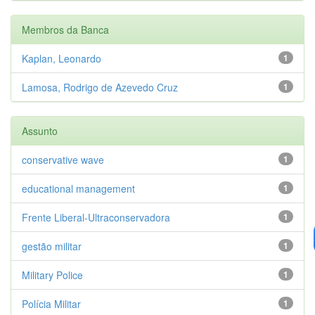
Membros da Banca
Kaplan, Leonardo
1
Lamosa, Rodrigo de Azevedo Cruz
1
Assunto
conservative wave
1
educational management
1
Frente Liberal-Ultraconservadora
1
gestão militar
1
Military Police
1
Polícia Militar
1