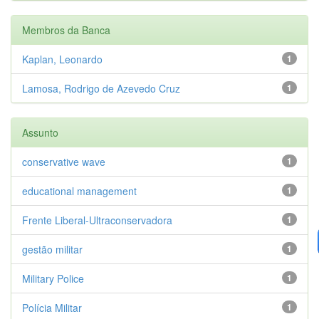
Membros da Banca
Kaplan, Leonardo
1
Lamosa, Rodrigo de Azevedo Cruz
1
Assunto
conservative wave
1
educational management
1
Frente Liberal-Ultraconservadora
1
gestão militar
1
Military Police
1
Polícia Militar
1