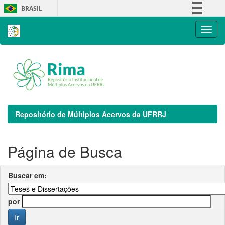
Skip
BRASIL
navigation
Simplifique!
Comunica BR
Participe
Acesso à informação
Legislação
Canais
Repositório de Múltiplos Acervos da UFRRJ
Página de Busca
Buscar em:
por