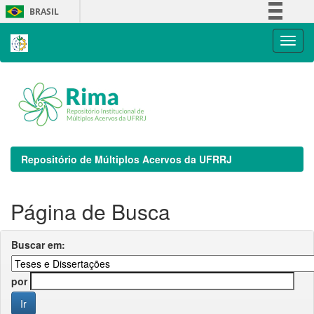
Skip
BRASIL
navigation
Simplifique!
Comunica BR
Participe
Acesso à informação
Legislação
Canais
Repositório de Múltiplos Acervos da UFRRJ
Página de Busca
Buscar em:
por