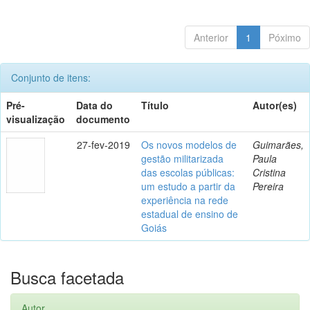
Anterior
1
Póximo
Conjunto de itens:
Pré-
Data do
Título
Autor(es)
visualização
documento
27-fev-2019
Os novos modelos de
Guimarães,
gestão militarizada
Paula
das escolas públicas:
Cristina
um estudo a partir da
Pereira
experiência na rede
estadual de ensino de
Goiás
Busca facetada
Autor