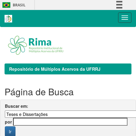
Skip
BRASIL
navigation
Simplifique!
Comunica BR
Participe
Acesso à informação
Legislação
Canais
Repositório de Múltiplos Acervos da UFRRJ
Página de Busca
Buscar em:
por