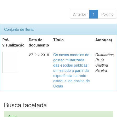
Anterior
1
Póximo
Conjunto de itens:
Pré-
Data do
Título
Autor(es)
visualização
documento
27-fev-2019
Os novos modelos de
Guimarães,
gestão militarizada
Paula
das escolas públicas:
Cristina
um estudo a partir da
Pereira
experiência na rede
estadual de ensino de
Goiás
Busca facetada
Autor