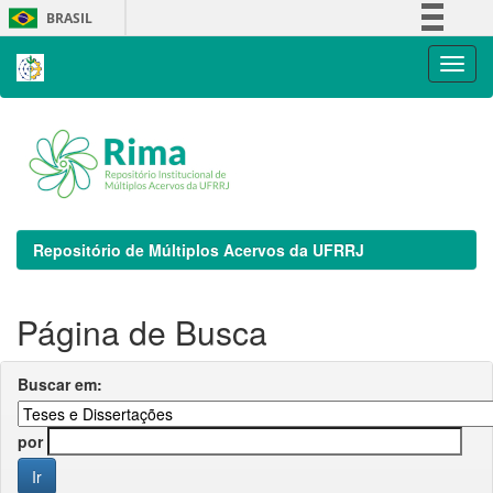
Skip
BRASIL
navigation
Simplifique!
Comunica BR
Participe
Acesso à informação
Legislação
Canais
Repositório de Múltiplos Acervos da UFRRJ
Página de Busca
Buscar em:
por