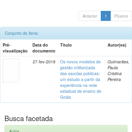
Anterior
1
Póximo
Conjunto de itens:
Pré-
Data do
Título
Autor(es)
visualização
documento
27-fev-2019
Os novos modelos de
Guimarães,
gestão militarizada
Paula
das escolas públicas:
Cristina
um estudo a partir da
Pereira
experiência na rede
estadual de ensino de
Goiás
Busca facetada
Autor