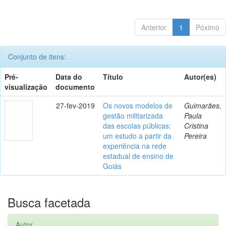
Anterior
1
Póximo
Conjunto de itens:
Pré-
Data do
Título
Autor(es)
visualização
documento
27-fev-2019
Os novos modelos de
Guimarães,
gestão militarizada
Paula
das escolas públicas:
Cristina
um estudo a partir da
Pereira
experiência na rede
estadual de ensino de
Goiás
Busca facetada
Autor