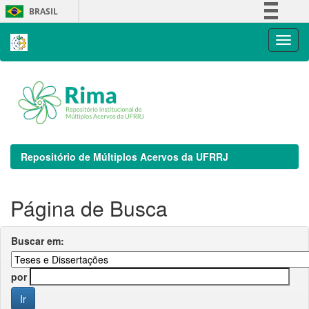
Skip
BRASIL
navigation
Simplifique!
Comunica BR
Participe
Acesso à informação
Legislação
Canais
Repositório de Múltiplos Acervos da UFRRJ
Página de Busca
Buscar em:
por