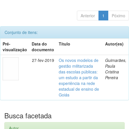
Anterior
1
Póximo
Conjunto de itens:
Pré-
Data do
Título
Autor(es)
visualização
documento
27-fev-2019
Os novos modelos de
Guimarães,
gestão militarizada
Paula
das escolas públicas:
Cristina
um estudo a partir da
Pereira
experiência na rede
estadual de ensino de
Goiás
Busca facetada
Autor