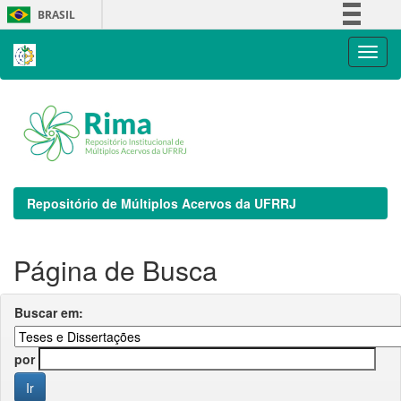
Skip
BRASIL
navigation
Simplifique!
Comunica BR
Participe
Acesso à informação
Legislação
Canais
Repositório de Múltiplos Acervos da UFRRJ
Página de Busca
Buscar em:
por