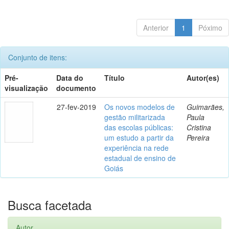
Anterior
1
Póximo
Conjunto de itens:
Pré-
Data do
Título
Autor(es)
visualização
documento
27-fev-2019
Os novos modelos de
Guimarães,
gestão militarizada
Paula
das escolas públicas:
Cristina
um estudo a partir da
Pereira
experiência na rede
estadual de ensino de
Goiás
Busca facetada
Autor