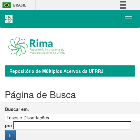
Skip
BRASIL
navigation
Simplifique!
Comunica BR
Participe
Acesso à informação
Legislação
Canais
Repositório de Múltiplos Acervos da UFRRJ
Página de Busca
Buscar em:
por