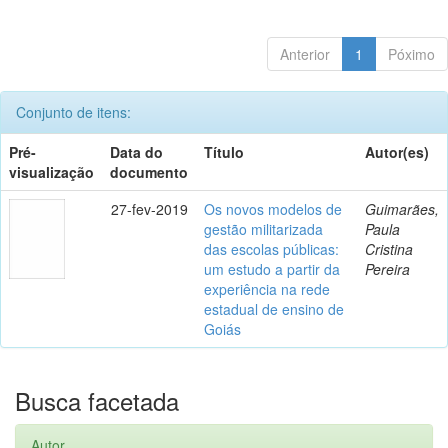
Anterior
1
Póximo
Conjunto de itens:
Pré-
Data do
Título
Autor(es)
visualização
documento
27-fev-2019
Os novos modelos de
Guimarães,
gestão militarizada
Paula
das escolas públicas:
Cristina
um estudo a partir da
Pereira
experiência na rede
estadual de ensino de
Goiás
Busca facetada
Autor