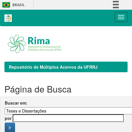
Skip
BRASIL
navigation
Simplifique!
Comunica BR
Participe
Acesso à informação
Legislação
Canais
Repositório de Múltiplos Acervos da UFRRJ
Página de Busca
Buscar em:
por