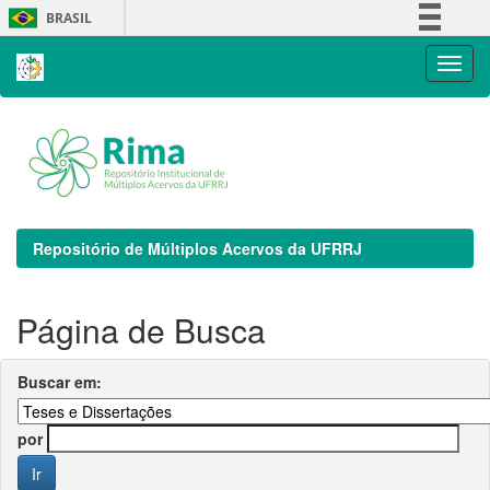
Skip
BRASIL
navigation
Simplifique!
Comunica BR
Participe
Acesso à informação
Legislação
Canais
Repositório de Múltiplos Acervos da UFRRJ
Página de Busca
Buscar em:
por