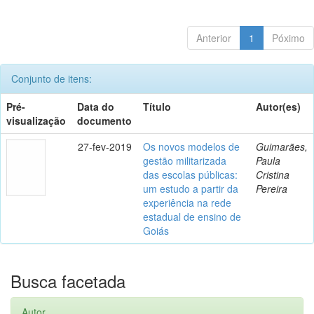
Anterior
1
Póximo
Conjunto de itens:
Pré-
Data do
Título
Autor(es)
visualização
documento
27-fev-2019
Os novos modelos de
Guimarães,
gestão militarizada
Paula
das escolas públicas:
Cristina
um estudo a partir da
Pereira
experiência na rede
estadual de ensino de
Goiás
Busca facetada
Autor