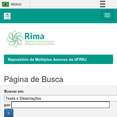
Skip
BRASIL
navigation
Simplifique!
Comunica BR
Participe
Acesso à informação
Legislação
Canais
Repositório de Múltiplos Acervos da UFRRJ
Página de Busca
Buscar em:
por