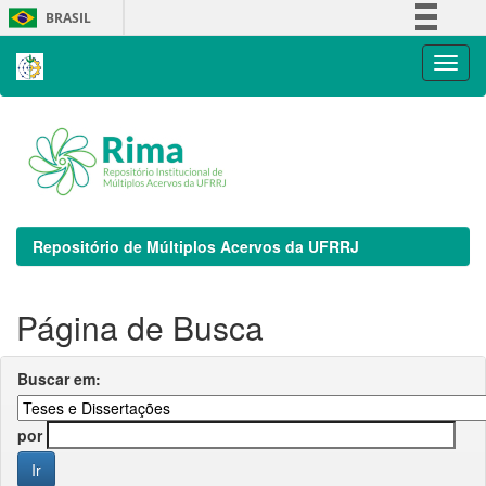
Skip
BRASIL
navigation
Simplifique!
Comunica BR
Participe
Acesso à informação
Legislação
Canais
Repositório de Múltiplos Acervos da UFRRJ
Página de Busca
Buscar em:
por