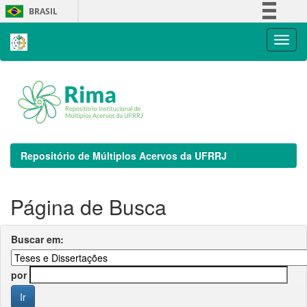
Skip
BRASIL
navigation
Simplifique!
Comunica BR
Participe
Acesso à informação
Legislação
Canais
Repositório de Múltiplos Acervos da UFRRJ
Página de Busca
Buscar em:
por