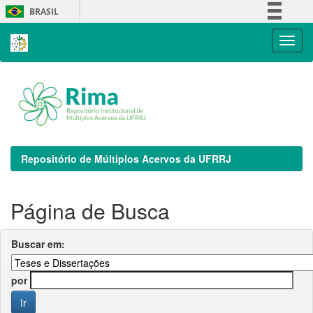
Skip
BRASIL
navigation
Simplifique!
Comunica BR
Participe
Acesso à informação
Legislação
Canais
Repositório de Múltiplos Acervos da UFRRJ
Página de Busca
Buscar em:
por