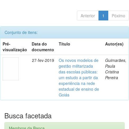
Anterior
1
Póximo
Conjunto de itens:
Pré-
Data do
Título
Autor(es)
visualização
documento
27-fev-2019
Os novos modelos de
Guimarães,
gestão militarizada
Paula
das escolas públicas:
Cristina
um estudo a partir da
Pereira
experiência na rede
estadual de ensino de
Goiás
Busca facetada
Membros da Banca