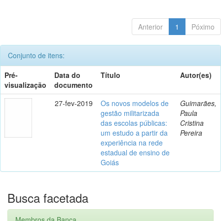
Anterior
1
Póximo
Conjunto de itens:
Pré-
Data do
Título
Autor(es)
visualização
documento
27-fev-2019
Os novos modelos de
Guimarães,
gestão militarizada
Paula
das escolas públicas:
Cristina
um estudo a partir da
Pereira
experiência na rede
estadual de ensino de
Goiás
Busca facetada
Membros da Banca