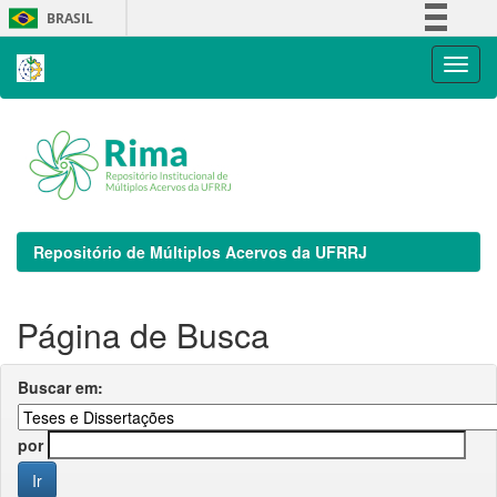
Skip
BRASIL
navigation
Simplifique!
Comunica BR
Participe
Acesso à informação
Legislação
Canais
Repositório de Múltiplos Acervos da UFRRJ
Página de Busca
Buscar em:
por